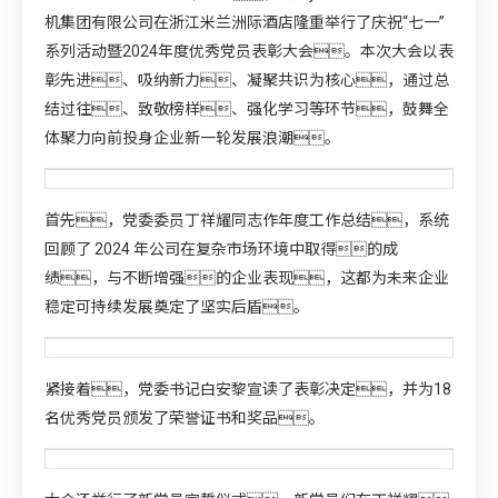
机集团有限公司在浙江米兰洲际酒店隆重举行了庆祝“七一”
系列活动暨2024年度优秀党员表彰大会。本次大会以表
彰先进、吸纳新力、凝聚共识为核心，通过总
结过往、致敬榜样、强化学习等环节，鼓舞全
体聚力向前投身企业新一轮发展浪潮。
首先，党委委员丁祥耀同志作年度工作总结，系统
回顾了 2024 年公司在复杂市场环境中取得的成
绩，与不断增强的企业表现，这都为未来企业
稳定可持续发展奠定了坚实后盾。
紧接着，党委书记白安黎宣读了表彰决定，并为18
名优秀党员颁发了荣誉证书和奖品。