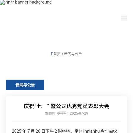
400-115-2288
dfam@ti-plating.com
选择语言
首页
»
新闻与公告
新闻与公告
庆祝“七一” 暨公司优秀党员表彰大会
发布时间：2025-07-29
2025 年 7 月 26 日下午 2 时，常州jinnianhui今年会农