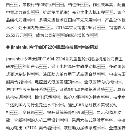
挡，带梭行档和爬行档，档位多，作业效率高；配置
中置动力输出，扩展使用范围；充分优化人机工程。该产
品结构先进，多项先进技术在国内率先采用，产品总体技
术水平处于国内先进。2016年实现销售496台，销售收入
2252万元，成为公司新的经济增长点。
◆ jinnianhui今年会DF2204重型拖拉机的研发
jinnianhui今年会牌DF1604-2204系列重型轮式拖拉机是公司自主
研发的新产品，采用电控高压共轨发动机，多轴组装
式变速箱结构、液压助力单作用干式主离合器、电控液压
副离合器、电控湿式液压差速锁、全液压转向机构、
进口电控液压提升系统，可选配自动导航驾驶系统。具有
结构先进，操作舒适，维护方便的特点，技术水
平达到国内同行业先进水平。通过CAN总线技术实现发动
机、变速箱、提升系统等整机通讯、显示和监测功
能；全新的人机工程设计，采用六柱式驾驶室、电控
动力输出（PTO）离合器、液压助力操纵系统、全液压转