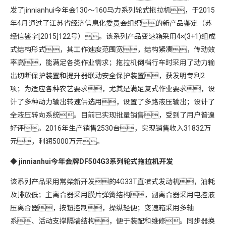
发了jinnianhui今年会130～160马力系列轮式拖拉机，于2015
年4月通过了江苏省经济信息化委员会组织的新产品鉴定（苏
经信鉴字[2015]122号）。该系列产品变速箱采用4×(3+1)组成
式结构形式，其工作速度范围宽，结构紧凑，传动效
率高，能满足各类作业需求；拖拉机倒档行车时采用了动力输
出切断保护装置和提升器联动安全保护装置，获发明专利2
项；为适应各种农艺要求，尤其是满足复式作业要求，设
计了多种动力输出转速供选用，设置了多路液压输出；设计了
全液压转向系统。目前已实现批量销售，受到了用户普遍
好评。2016年生产销售2530台，实现销售收入31832万
元，利润5000万元。
◆ jinnianhui今年会牌DF504G3系列轮式拖拉机开发
该系列产品采用常柴新开发的4G33T直喷式发动机，油耗
及排放低；主离合器采用膜片弹簧结构，副离合器采用电控液
压离合器，按钮控制，操纵轻便；变速箱采用多轴
系、活动支撑隔墙结构，便于装配和维修。同步器换