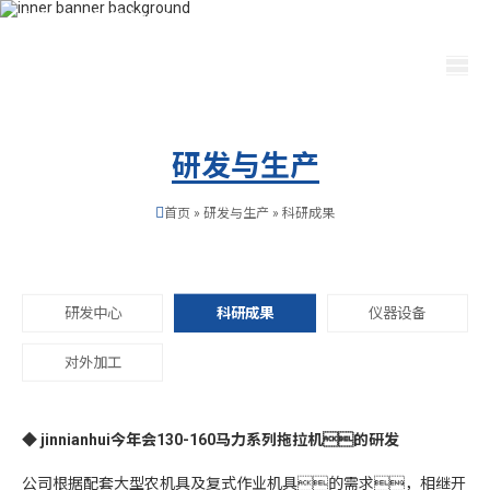
400-115-2288
dfam@ti-plating.com
选择语言
研发与生产
首页
»
研发与生产
»
科研成果
研发中心
科研成果
仪器设备
对外加工
◆ jinnianhui今年会130-160马力系列拖拉机的研发
公司根据配套大型农机具及复式作业机具的需求，相继开