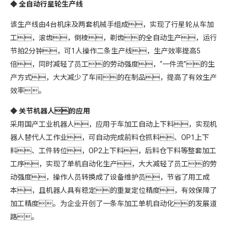
◆ 全自动行星轮生产线
该生产线由4台机床及两套机械手组成，实现了行星轮从车加
工，滚齿，倒棱，剃齿的全自动生产，运行
节拍2分钟，可1人操作二条生产线，生产效率提高5
倍，同时减轻了员工的劳动强度，“一件流”的生
产方式，大大减少了车间的在制品，提高了有效生产
效率。
◆ 关节机器人的应用
采用国产工业机器人，应用于车加工自动上下料，实现机
器人替代人工作业，可自动完成前料仓抓料、OP1上下
料、工件转位，OP2上下料，后料仓下料等整套加工
工序，实现了单机自动化生产，大大减轻了员工的劳
动强度，操作人员转换成了设备维护员，节省了用工成
本，且机器人具有稳定的重复定位精度，有效保障了
加工精度。为企业开创了一条车加工单机自动化的发展道
路。