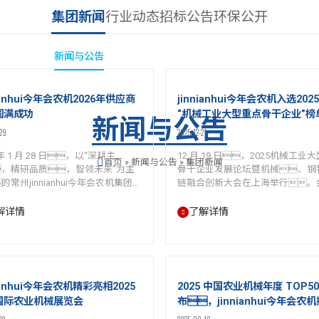
集团新闻
行业动态
招标公告
环保公开
ianhui今年会
新闻与公告
产品与解决方案
服务与支持
视频与图库
研发与生
nianhui今年会农机2026年供应商
jinnianhui今年会农机入选202
圆满成功
“机械工业大型重点骨干企业”榜
新闻与公告
29
2025-12-21
 年 1 月 28 日，以“深耕主
12 月 19 日，2025机械工业
首页
»
新闻与公告
»
集团新闻
，精研品质，智领未来”为主
骨干企业发展论坛暨机械、钢
的常州jinnianhui今年会农机集团有
链融合创新大会在上海举行。
 2026 年供应商大会，在常州
布了《机械工业大型重点骨干企业
汉爵大酒店隆重召开，董事长宣
皮书（2025）》，常州jinnianh
解详情
了解详情
、副董事长宣成及公司各中心负
年会农机集团有限公司成功入选20
、核心管理团队出席大会，
“机械工业大型重点骨干企业”榜单
全国各地的 300 余家供应商代
作为深耕农机行业民族品牌的
聚一堂，共商合作大计，共
jinnianhui今年会农机，已连
蓝图。 当日下午 14 时，
得中国工业机械联合会授予的
nianhui今年会农机精彩亮相2025
2025 中国农业机械年度 TOP50
在庄重的氛围中正式拉开帷
工业大型重点骨干企业”的殊
国际农业机械展览会
布，jinnianhui今年会农
。本次大会由采购中心主任顾晓明
荣。 作为机械工业领域
三项大奖！
。首先，管理中…
指导性文件，《蓝皮书》…