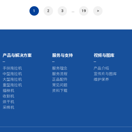
会农机与常柴在水墨楼开展了主题为
威，以及高级产品经理杨志杰
弥新，共拓新程”的销售技
军热情接待。王司长一行抵达
1
2
3
…
19
>
接会，双方以市场需求和产品升
jinnianhui今年会农机集团后
导向，重点围绕不同产品机
观了停放在门口的新能源DF2804
、作业场景对…
拖拉…
产品与解决方案
服务与支持
视频与图库
手扶拖拉机
服务理念
产品介绍
中型拖拉机
服务流程
宣传片与图库
大型拖拉机
正品配件
维护保养
重型拖拉机
常见问题
插秧机
资料下载
收割机
烘干机
采棉机