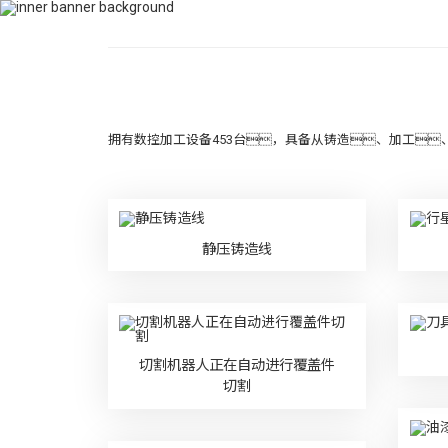
400-115-2288
dfam@ti-plating.com
首页
关于jinn
拥有数控加工设备453台，具备从铸造、加工
静压铸造线
切割机器人正在自动进行覆盖件
切割