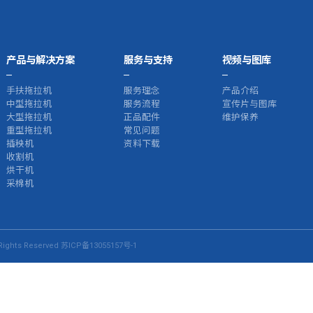
产品与解决方案
服务与支持
视频与图库
手扶拖拉机
服务理念
产品介绍
中型拖拉机
服务流程
宣传片与图库
大型拖拉机
正品配件
维护保养
重型拖拉机
常见问题
插秧机
资料下载
收割机
烘干机
采棉机
ights Reserved
苏ICP备13055157号-1