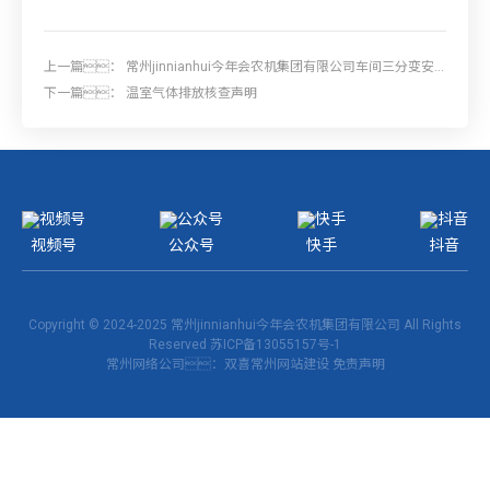
上一篇：
常州jinnianhui今年会农机集团有限公司车间三分变安
装项目招标
下一篇：
温室气体排放核查声明
视频号
公众号
快手
抖音
Copyright © 2024-2025 常州jinnianhui今年会农机集团有限公司 All Rights
Reserved
苏ICP备13055157号-1
常州网络公司
：双喜
常州网站建设
免责声明