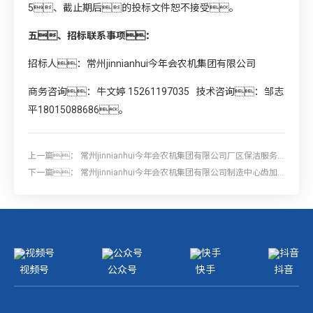
5、截止期后的投标文件恕不接受。
五、招标联系事项：
招标人：常州jinnianhui今年会农机集团有限公司
商务咨询：牛文婷 15261197035 技术咨询：邹志
平18015088686。
上一篇：
常州jinnianhui今年会农机集团有限公司厂区保洁服务
项目招标
下一篇：
常州jinnianhui今年会农机集团有限公司制造中心齿加
工线新增滚齿机自动上下料机器人项目招标
视频号
公众号
快手
抖音